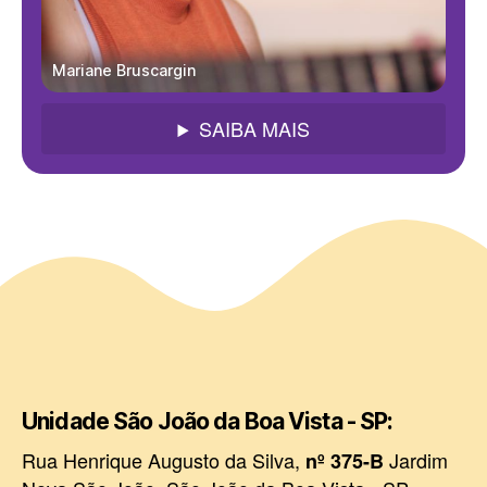
Mariane Bruscargin
SAIBA MAIS
Unidade São João da Boa Vista - SP:
Rua Henrique Augusto da Silva,
Jardim
nº 375-B